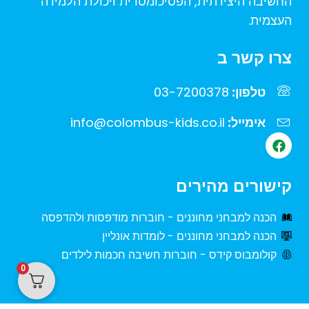
החשיבה היצירתית, הפסיכומטרית ויכולת הלמידה
העצמית.
צרו קשר ב
טלפון:
03-7200378
אימייל:
info@colombus-kids.co.il
F
a
c
e
קישורים מהירים
b
o
o
הכנה למבחני מחוננים - חוברות מודפסות ולהדפסה
k
הכנה למבחני מחוננים - לומדות אונליין
קולומבוס קידס - חוברות חשיבה חכמות לילדים
0