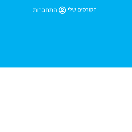
הקורסים שלי
התחברות