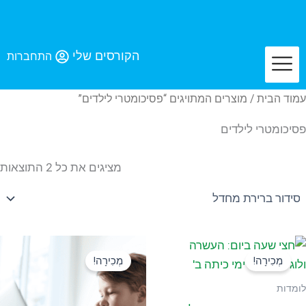
לג
תוכן
הקורסים שלי
התחברות
עמוד הבית
/ מוצרים המתויגים “פסיכומטרי לילדים”
פסיכומטרי לילדים
מציגים את כל ⁦2⁩ התוצאות
המחיר
המחיר
המחיר
המחיר
המקורי
הנוכחי
המקורי
הנוכחי
מְכִירָה!
מְכִירָה!
היה:
הוא:
היה:
הוא:
149 ₪.
199 ₪.
129 ₪.
169 ₪.
לומדות