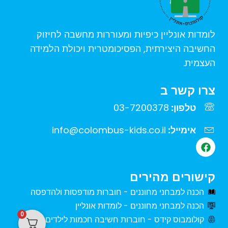
לומדות אונליין כיפיות ומעוררות מחשבה לחיזוק
החשיבה היצירתית, הפסיכומטרית ויכולת הלמידה
העצמית.
צרו קשר ב
טלפון:
03-7200378
אימייל:
info@colombus-kids.co.il
F
a
c
e
קישורים מהירים
b
o
הכנה למבחני מחוננים - חוברות מודפסות ולהדפסה
o
הכנה למבחני מחוננים - לומדות אונליין
k
0
קולומבוס קידס - חוברות חשיבה חכמות לילדים